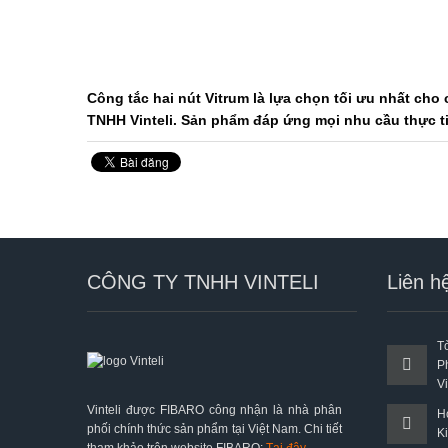
Công tắc hai nút Vitrum
là lựa chọn tối ưu nhất cho
TNHH Vinteli. Sản phẩm
đáp ứng mọi
nhu
cầu
thực t
CÔNG TY TNHH VINTELI
Liên h
T
P
V
Vinteli được FIBARO công nhận là nhà phân
H
phối chính thức sản phẩm tại Việt Nam. Chi tiết
K