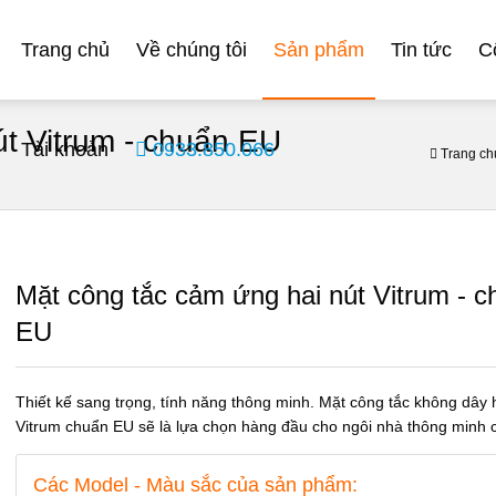
Trang chủ
Về chúng tôi
Sản phẩm
Tin tức
C
t Vitrum - chuẩn EU
Tài khoản
0933.850.066
Trang ch
Mặt công tắc cảm ứng hai nút Vitrum - c
EU
Thiết kế sang trọng, tính năng thông minh. Mặt công tắc không dây 
Vitrum chuẩn EU sẽ là lựa chọn hàng đầu cho ngôi nhà thông minh 
Các Model - Màu sắc của sản phẩm: