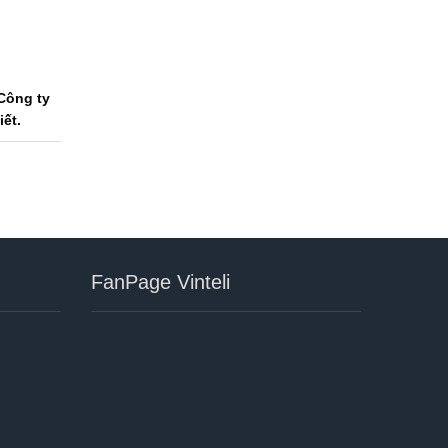
Công ty
iết.
FanPage Vinteli