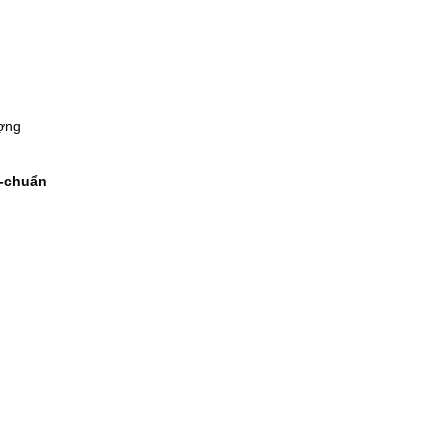
ượng
m-chuẩn