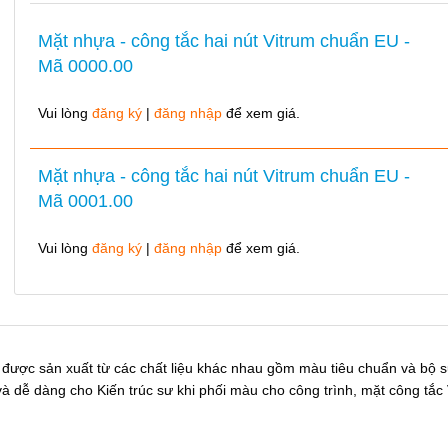
Mặt nhựa - công tắc hai nút Vitrum chuẩn EU -
Mã 0000.00
Vui lòng
đăng ký
|
đăng nhập
để xem giá.
Mặt nhựa - công tắc hai nút Vitrum chuẩn EU -
Mã 0001.00
Vui lòng
đăng ký
|
đăng nhập
để xem giá.
Mặt đá - công tắc hai nút Vitrum chuẩn EU - Mã
11ES2000.99993.00
được sản xuất từ các chất liệu khác nhau gồm màu tiêu chuẩn và bộ s
Vui lòng
đăng ký
|
đăng nhập
để xem giá.
dễ dàng cho Kiến trúc sư khi phối màu cho công trình, mặt công tắc 
Mặt đá - công tắc hai nút Vitrum chuẩn EU - Mã