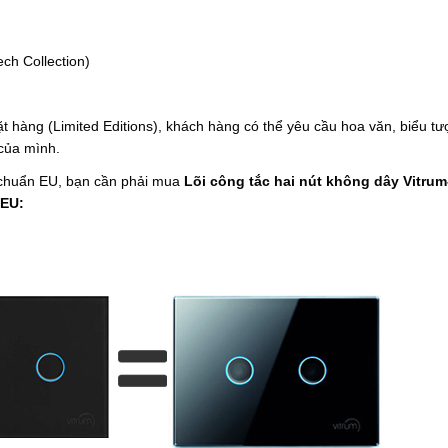
11ES2000.99994.00
ch Collection)
Vui lòng
đăng ký
|
đăng nhập
để xem giá.
t hàng (Limited Editions), khách hàng có thể yêu cầu hoa văn, biểu t
Mặt đá - công tắc hai nút Vitrum chuẩn EU - Mã
 của mình.
11ES2000.99995.00
- chuẩn EU, bạn cần phải mua
Lõi công tắc hai nút không dây Vitru
 EU:
Vui lòng
đăng ký
|
đăng nhập
để xem giá.
Mặt đá - công tắc hai nút Vitrum chuẩn EU - Mã
11ES2000.99996.00
Vui lòng
đăng ký
|
đăng nhập
để xem giá.
Mặt đá - công tắc hai nút Vitrum chuẩn EU - Mã
11ES2000.99997.00