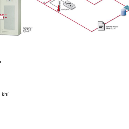
:
 khí