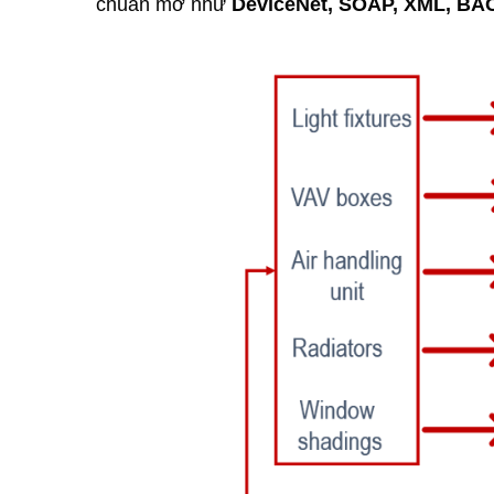
chuẩn mở như
DeviceNet, SOAP, XML, BA