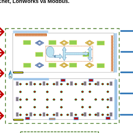
Cnet, LonWorks và Modbus.