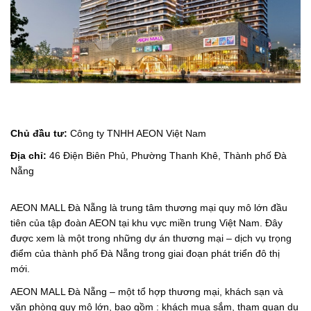
Tuyển dụng
Nhà thông minh
Tin Đời Sống
Giới thiệu
Hệ thống quản lý tòa nhà
Công trình tiêu biểu
Sản phẩm
Hệ thống điểu khiển công nghiệp
Tin Vinteli Home
Giới thiệu
Chủ đầu tư:
Công ty TNHH AEON Việt Nam
Địa chỉ:
46 Điện Biên Phủ, Phường Thanh Khê, Thành phố Đà
Video clip
Liên hệ
Giải pháp
Kỹ thuật công nghệ
Tin Công Nghệ
Giới thiệu
Nẵng
Diễn đàn
Đăng nhập
Tài liệu hướng dẫn
Hệ thống quản lý điểu khiển khách sạn
Giới thiệu
AEON MALL Đà Nẵng là trung tâm thương mại quy mô lớn đầu
Chính sách
Đăng ký
Nông nghiệp công nghệ cao
Giới thiệu
tiên của tập đoàn AEON tại khu vực miền trung Việt Nam. Đây
được xem là một trong những dự án thương mại – dịch vụ trọng
Đăng ký tư vấn
Giới thiệu
điểm của thành phố Đà Nẵng trong giai đoạn phát triển đô thị
mới.
Hướng dẫn
AEON MALL Đà Nẵng – một tổ hợp thương mại, khách sạn và
văn phòng quy mô lớn, bao gồm : khách mua sắm, tham quan du